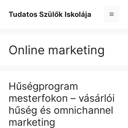
Kilépés
a
Tudatos Szülők Iskolája
Menü
tartalomba
Online marketing
Hűségprogram
mesterfokon – vásárlói
hűség és omnichannel
marketing