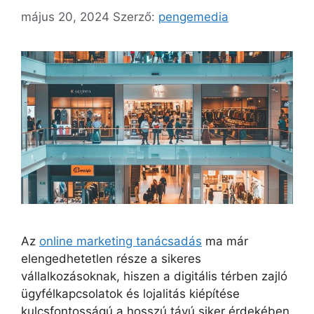
május 20, 2024
Szerző:
pengemedia
Az
online marketing tanácsadás
ma már
elengedhetetlen része a sikeres
vállalkozásoknak, hiszen a digitális térben zajló
ügyfélkapcsolatok és lojalitás kiépítése
kulcsfontosságú a hosszú távú siker érdekében.