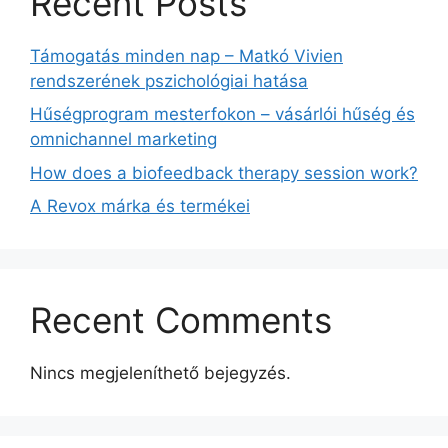
Recent Posts
Támogatás minden nap – Matkó Vivien
rendszerének pszichológiai hatása
Hűségprogram mesterfokon – vásárlói hűség és
omnichannel marketing
How does a biofeedback therapy session work?
A Revox márka és termékei
Recent Comments
Nincs megjeleníthető bejegyzés.